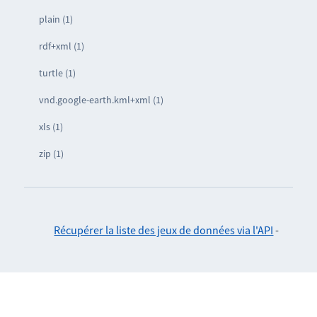
plain (1)
rdf+xml (1)
turtle (1)
vnd.google-earth.kml+xml (1)
xls (1)
zip (1)
Récupérer la liste des jeux de données via l'API
-