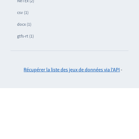
NeTEx (2)
csv (1)
docx (1)
gtfs-rt (1)
Récupérer la liste des jeux de données via l'API
-