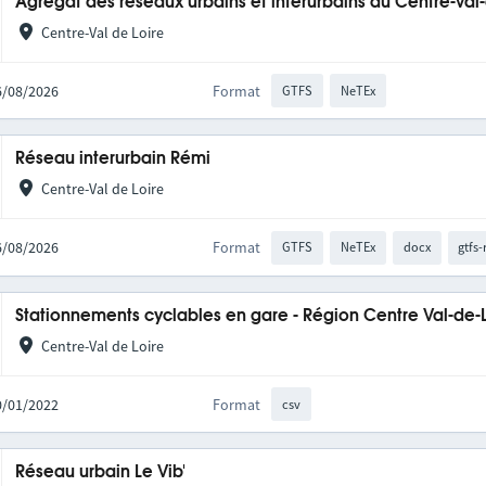
Agrégat des réseaux urbains et interurbains du Centre-Val
Centre-Val de Loire
06/08/2026
Format
GTFS
NeTEx
Réseau interurbain Rémi
Centre-Val de Loire
06/08/2026
Format
GTFS
NeTEx
docx
gtfs-
Stationnements cyclables en gare - Région Centre Val-de-
Centre-Val de Loire
10/01/2022
Format
csv
Réseau urbain Le Vib'