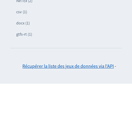
NeTEx (2)
csv (1)
docx (1)
gtfs-rt (1)
Récupérer la liste des jeux de données via l'API
-