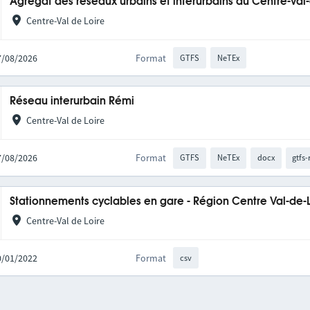
Agrégat des réseaux urbains et interurbains du Centre-Val
Centre-Val de Loire
07/08/2026
Format
GTFS
NeTEx
Réseau interurbain Rémi
Centre-Val de Loire
07/08/2026
Format
GTFS
NeTEx
docx
gtfs-
Stationnements cyclables en gare - Région Centre Val-de-
Centre-Val de Loire
10/01/2022
Format
csv