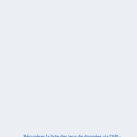
Récupérer la liste des jeux de données via l'API
-