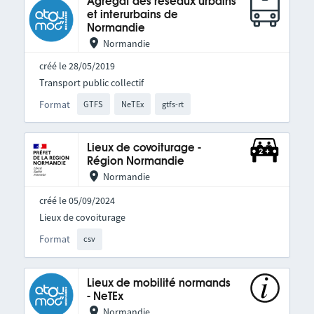
Agrégat des réseaux urbains
et interurbains de
Normandie
Normandie
créé le 28/05/2019
Transport public collectif
Format
GTFS
NeTEx
gtfs-rt
Lieux de covoiturage -
Région Normandie
Normandie
créé le 05/09/2024
Lieux de covoiturage
Format
csv
Lieux de mobilité normands
- NeTEx
Normandie