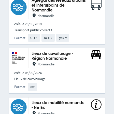
Agrégat des réseaux urbains
et interurbains de
Normandie
Normandie
créé le 28/05/2019
Transport public collectif
Format
GTFS
NeTEx
gtfs-rt
Lieux de covoiturage -
Région Normandie
Normandie
créé le 05/09/2024
Lieux de covoiturage
Format
csv
Lieux de mobilité normands
- NeTEx
Normandie