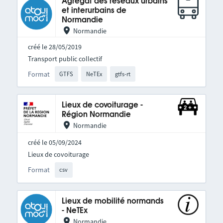
Agrégat des réseaux urbains
et interurbains de
Normandie
Normandie
créé le 28/05/2019
Transport public collectif
Format
GTFS
NeTEx
gtfs-rt
Lieux de covoiturage -
Région Normandie
Normandie
créé le 05/09/2024
Lieux de covoiturage
Format
csv
Lieux de mobilité normands
- NeTEx
Normandie