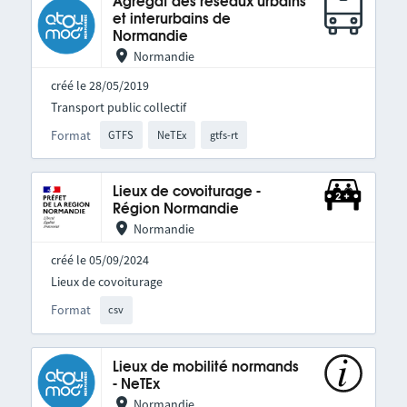
Agrégat des réseaux urbains
et interurbains de
Normandie
Normandie
créé le 28/05/2019
Transport public collectif
Format
GTFS
NeTEx
gtfs-rt
Lieux de covoiturage -
Région Normandie
Normandie
créé le 05/09/2024
Lieux de covoiturage
Format
csv
Lieux de mobilité normands
- NeTEx
Normandie