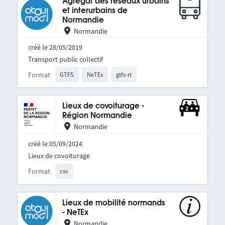
Agrégat des réseaux urbains
et interurbains de
Normandie
Normandie
créé le 28/05/2019
Transport public collectif
Format
GTFS
NeTEx
gtfs-rt
Lieux de covoiturage -
Région Normandie
Normandie
créé le 05/09/2024
Lieux de covoiturage
Format
csv
Lieux de mobilité normands
- NeTEx
Normandie