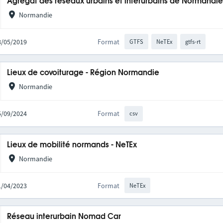
Agrégat des réseaux urbains et interurbains de Normandi
Normandie
28/05/2019
Format
GTFS
NeTEx
gtfs-rt
Lieux de covoiturage - Région Normandie
Normandie
05/09/2024
Format
csv
Lieux de mobilité normands - NeTEx
Normandie
11/04/2023
Format
NeTEx
Réseau interurbain Nomad Car