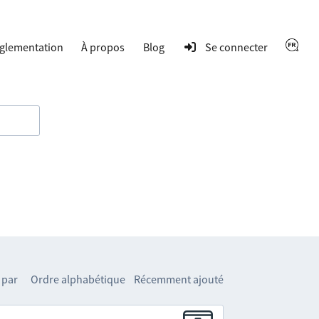
glementation
À propos
Blog
Se connecter
 par
Ordre alphabétique
Récemment ajouté