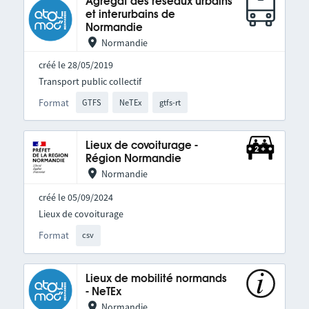
Agrégat des réseaux urbains
et interurbains de
Normandie
Normandie
créé le 28/05/2019
Transport public collectif
Format
GTFS
NeTEx
gtfs-rt
Lieux de covoiturage -
Région Normandie
Normandie
créé le 05/09/2024
Lieux de covoiturage
Format
csv
Lieux de mobilité normands
- NeTEx
Normandie