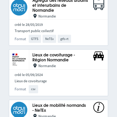
Agrégat des réseaux urbains
et interurbains de
Normandie
Normandie
créé le 28/05/2019
Transport public collectif
Format
GTFS
NeTEx
gtfs-rt
Lieux de covoiturage -
Région Normandie
Normandie
créé le 05/09/2024
Lieux de covoiturage
Format
csv
Lieux de mobilité normands
- NeTEx
Normandie