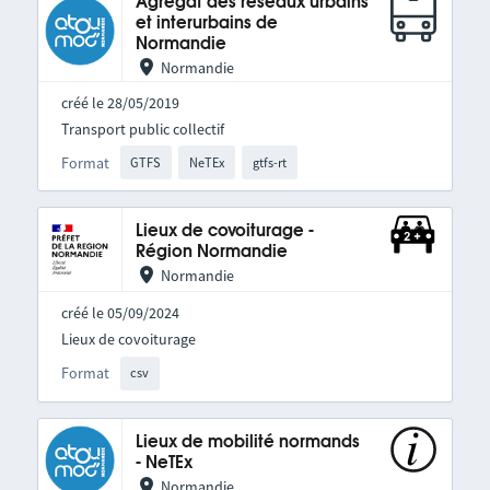
Agrégat des réseaux urbains
et interurbains de
Normandie
Normandie
créé le 28/05/2019
Transport public collectif
Format
GTFS
NeTEx
gtfs-rt
Lieux de covoiturage -
Région Normandie
Normandie
créé le 05/09/2024
Lieux de covoiturage
Format
csv
Lieux de mobilité normands
- NeTEx
Normandie