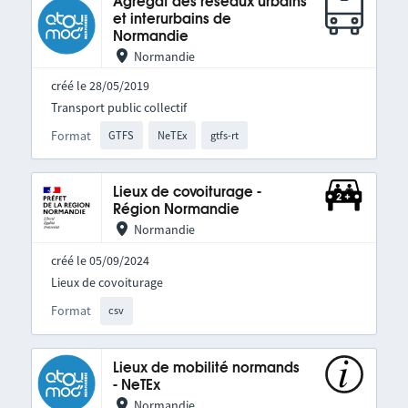
Agrégat des réseaux urbains
et interurbains de
Normandie
Normandie
créé le 28/05/2019
Transport public collectif
Format
GTFS
NeTEx
gtfs-rt
Lieux de covoiturage -
Région Normandie
Normandie
créé le 05/09/2024
Lieux de covoiturage
Format
csv
Lieux de mobilité normands
- NeTEx
Normandie