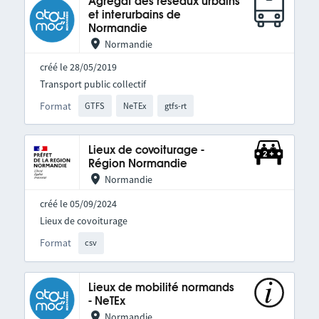
Agrégat des réseaux urbains
et interurbains de
Normandie
Normandie
créé le 28/05/2019
Transport public collectif
Format
GTFS
NeTEx
gtfs-rt
Lieux de covoiturage -
Région Normandie
Normandie
créé le 05/09/2024
Lieux de covoiturage
Format
csv
Lieux de mobilité normands
- NeTEx
Normandie