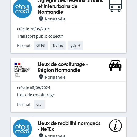
Agrégat des réseaux urbains
et interurbains de
Normandie
Normandie
créé le 28/05/2019
Transport public collectif
Format
GTFS
NeTEx
gtfs-rt
Lieux de covoiturage -
Région Normandie
Normandie
créé le 05/09/2024
Lieux de covoiturage
Format
csv
Lieux de mobilité normands
- NeTEx
Normandie