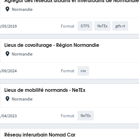
Agrégat des réseaux urbains et interurbains de Normandi
Normandie
28/05/2019
Format
GTFS
NeTEx
gtfs-rt
Lieux de covoiturage - Région Normandie
Normandie
05/09/2024
Format
csv
Lieux de mobilité normands - NeTEx
Normandie
11/04/2023
Format
NeTEx
Réseau interurbain Nomad Car