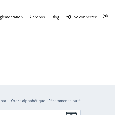
glementation
À propos
Blog
Se connecter
 par
Ordre alphabétique
Récemment ajouté