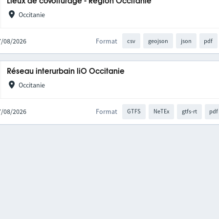
Lieux de covoiturage - Région Occitanie
Occitanie
07/08/2026
Format
csv
geojson
json
pdf
Réseau interurbain liO Occitanie
Occitanie
07/08/2026
Format
GTFS
NeTEx
gtfs-rt
pdf