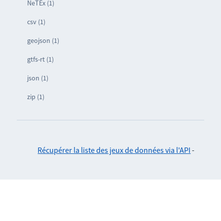
NeTEx (1)
csv (1)
geojson (1)
gtfs-rt (1)
json (1)
zip (1)
Récupérer la liste des jeux de données via l'API
-