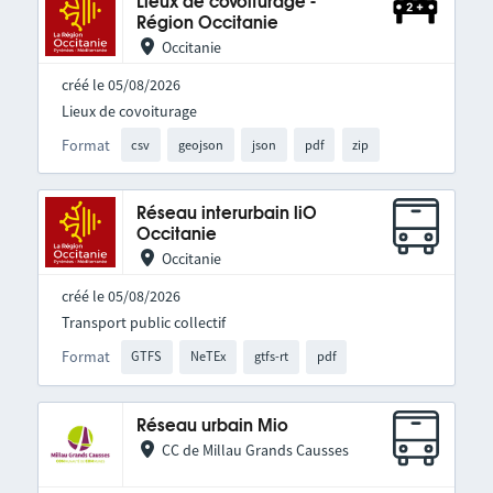
Lieux de covoiturage -
Région Occitanie
Occitanie
créé le 05/08/2026
Lieux de covoiturage
Format
csv
geojson
json
pdf
zip
Réseau interurbain liO
Occitanie
Occitanie
créé le 05/08/2026
Transport public collectif
Format
GTFS
NeTEx
gtfs-rt
pdf
Réseau urbain Mio
CC de Millau Grands Causses