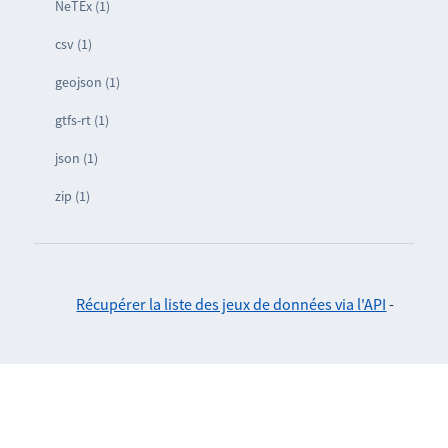
NeTEx (1)
csv (1)
geojson (1)
gtfs-rt (1)
json (1)
zip (1)
Récupérer la liste des jeux de données via l'API
-