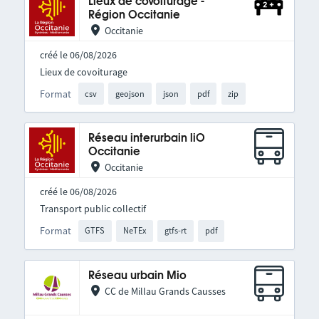
Lieux de covoiturage -
Région Occitanie
Occitanie
créé le 06/08/2026
Lieux de covoiturage
Format
csv
geojson
json
pdf
zip
Réseau interurbain liO
Occitanie
Occitanie
créé le 06/08/2026
Transport public collectif
Format
GTFS
NeTEx
gtfs-rt
pdf
Réseau urbain Mio
CC de Millau Grands Causses