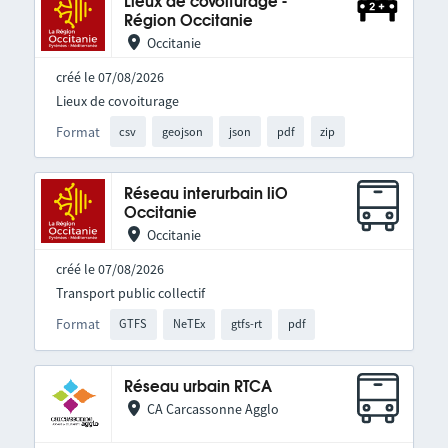
Lieux de covoiturage -
Région Occitanie
Occitanie
créé le 07/08/2026
Lieux de covoiturage
Format
csv
geojson
json
pdf
zip
Réseau interurbain liO
Occitanie
Occitanie
créé le 07/08/2026
Transport public collectif
Format
GTFS
NeTEx
gtfs-rt
pdf
Réseau urbain RTCA
CA Carcassonne Agglo