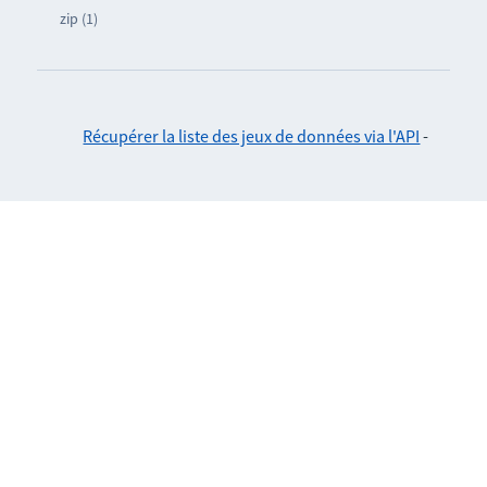
zip (1)
Récupérer la liste des jeux de données via l'API
-