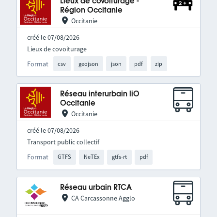
Lieux de covoiturage -
Région Occitanie
Occitanie
créé le 07/08/2026
Lieux de covoiturage
Format
csv
geojson
json
pdf
zip
Réseau interurbain liO
Occitanie
Occitanie
créé le 07/08/2026
Transport public collectif
Format
GTFS
NeTEx
gtfs-rt
pdf
Réseau urbain RTCA
CA Carcassonne Agglo