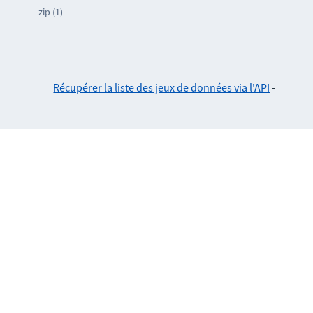
zip (1)
Récupérer la liste des jeux de données via l'API
-