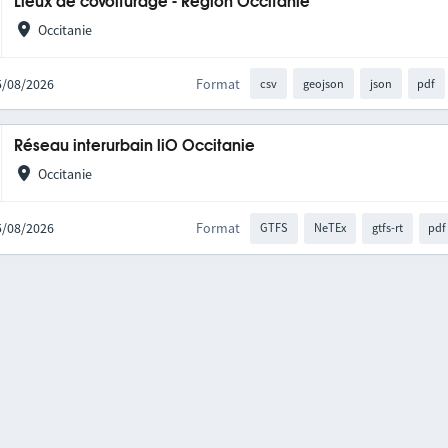
Lieux de covoiturage - Région Occitanie
Occitanie
05/08/2026
Format
csv
geojson
json
pdf
Réseau interurbain liO Occitanie
Occitanie
05/08/2026
Format
GTFS
NeTEx
gtfs-rt
pdf