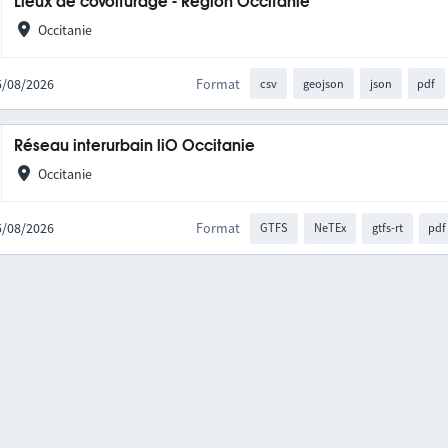
Lieux de covoiturage - Région Occitanie
Occitanie
05/08/2026
Format
csv
geojson
json
pdf
Réseau interurbain liO Occitanie
Occitanie
05/08/2026
Format
GTFS
NeTEx
gtfs-rt
pdf