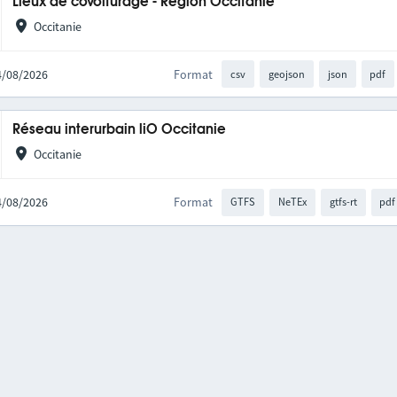
Lieux de covoiturage - Région Occitanie
Occitanie
04/08/2026
Format
csv
geojson
json
pdf
Réseau interurbain liO Occitanie
Occitanie
04/08/2026
Format
GTFS
NeTEx
gtfs-rt
pdf