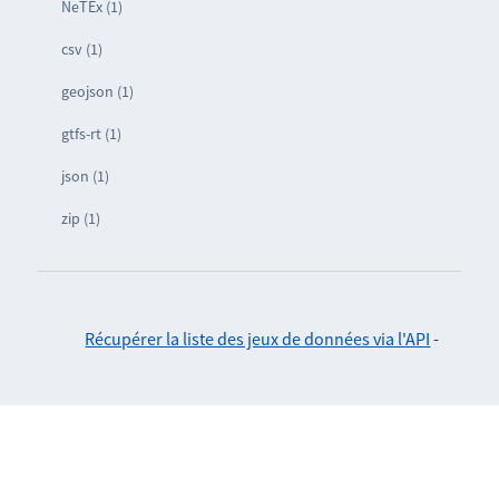
NeTEx (1)
csv (1)
geojson (1)
gtfs-rt (1)
json (1)
zip (1)
Récupérer la liste des jeux de données via l'API
-