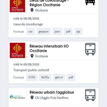
Lieux de covoiturage -
Région Occitanie
Occitanie
créé le 08/08/2026
Lieux de covoiturage
Format
csv
geojson
json
pdf
zip
Réseau interurbain liO
Occitanie
Occitanie
créé le 08/08/2026
Transport public collectif
Format
GTFS
NeTEx
gtfs-rt
pdf
Réseau urbain l'agglobus
CA L'Agglo Foix-Varilhes