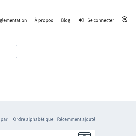
glementation
À propos
Blog
Se connecter
 par
Ordre alphabétique
Récemment ajouté