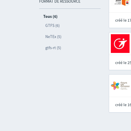
FORMAT DE RESSOURCE
Tous (6)
créé le 
GTFS (6)
NeTEx (5)
gtfs-rt (5)
créé le 
créé le 