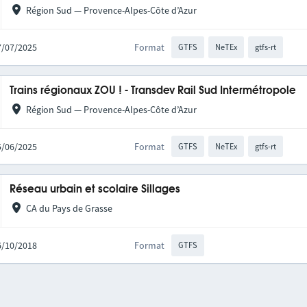
Région Sud — Provence-Alpes-Côte d’Azur
17/07/2025
Format
GTFS
NeTEx
gtfs-rt
Trains régionaux ZOU ! - Transdev Rail Sud Intermétropole
Région Sud — Provence-Alpes-Côte d’Azur
25/06/2025
Format
GTFS
NeTEx
gtfs-rt
Réseau urbain et scolaire Sillages
CA du Pays de Grasse
16/10/2018
Format
GTFS