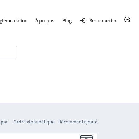
glementation
À propos
Blog
Se connecter
 par
Ordre alphabétique
Récemment ajouté