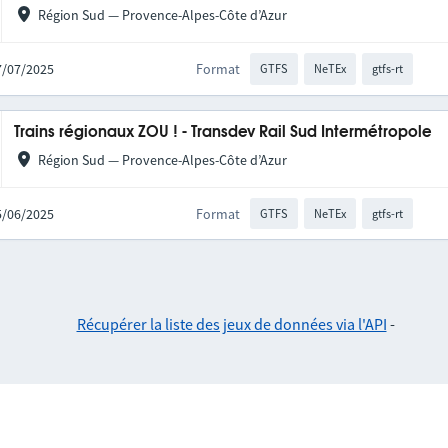
Région Sud — Provence-Alpes-Côte d’Azur
17/07/2025
Format
GTFS
NeTEx
gtfs-rt
Trains régionaux ZOU ! - Transdev Rail Sud Intermétropole
Région Sud — Provence-Alpes-Côte d’Azur
25/06/2025
Format
GTFS
NeTEx
gtfs-rt
Récupérer la liste des jeux de données via l'API
-