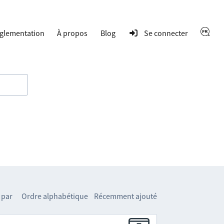
glementation
À propos
Blog
Se connecter
 par
Ordre alphabétique
Récemment ajouté