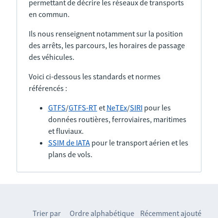
permettant de décrire les réseaux de transports
en commun.
Ils nous renseignent notamment sur la position
des arrêts, les parcours, les horaires de passage
des véhicules.
Voici ci-dessous les standards et normes
référencés :
GTFS
/
GTFS-RT
et
NeTEx
/
SIRI
pour les
données routières, ferroviaires, maritimes
et fluviaux.
SSIM de IATA
pour le transport aérien et les
plans de vols.
Trier par
Ordre alphabétique
Récemment ajouté