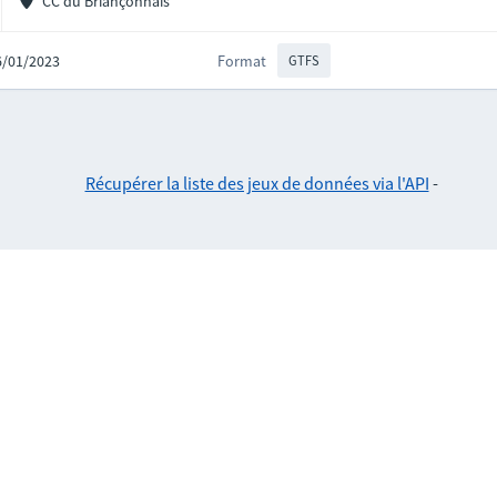
CC du Briançonnais
16/01/2023
Format
GTFS
Récupérer la liste des jeux de données via l'API
-