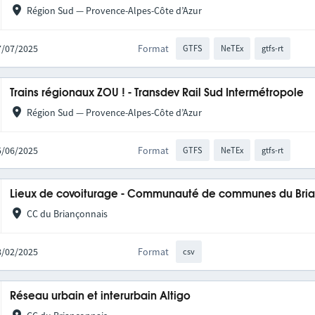
Région Sud — Provence-Alpes-Côte d’Azur
17/07/2025
Format
GTFS
NeTEx
gtfs-rt
Trains régionaux ZOU ! - Transdev Rail Sud Intermétropole
Région Sud — Provence-Alpes-Côte d’Azur
25/06/2025
Format
GTFS
NeTEx
gtfs-rt
Lieux de covoiturage - Communauté de communes du Bri
CC du Briançonnais
18/02/2025
Format
csv
Réseau urbain et interurbain Altigo