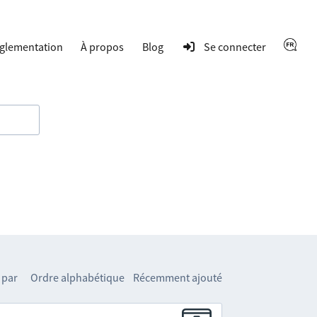
glementation
À propos
Blog
Se connecter
 par
Ordre alphabétique
Récemment ajouté