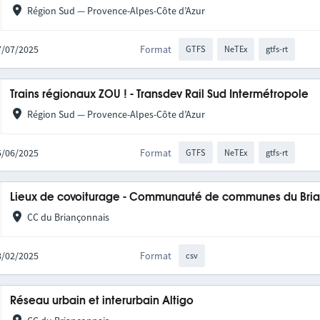
Région Sud — Provence-Alpes-Côte d’Azur
17/07/2025
Format
GTFS
NeTEx
gtfs-rt
Trains régionaux ZOU ! - Transdev Rail Sud Intermétropole
Région Sud — Provence-Alpes-Côte d’Azur
25/06/2025
Format
GTFS
NeTEx
gtfs-rt
Lieux de covoiturage - Communauté de communes du Bri
CC du Briançonnais
18/02/2025
Format
csv
Réseau urbain et interurbain Altigo