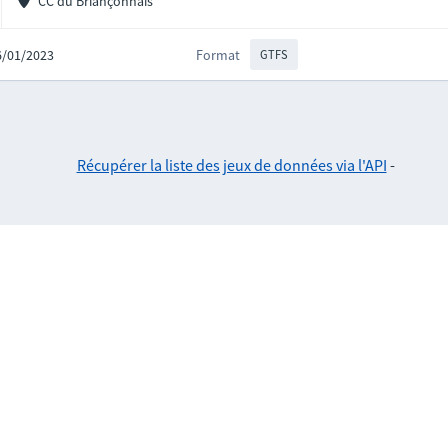
CC du Briançonnais
16/01/2023
Format
GTFS
Récupérer la liste des jeux de données via l'API
-