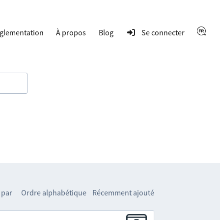
glementation
À propos
Blog
Se connecter
 par
Ordre alphabétique
Récemment ajouté