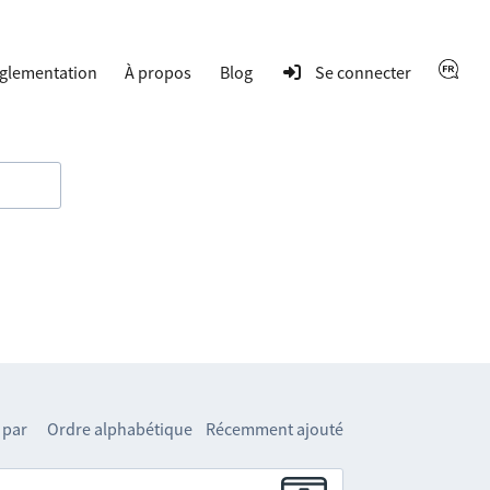
glementation
À propos
Blog
Se connecter
 par
Ordre alphabétique
Récemment ajouté