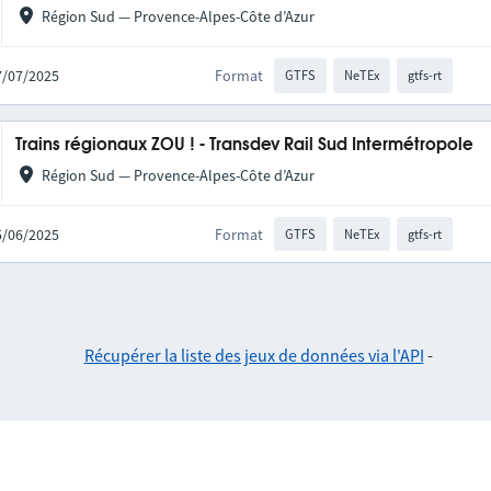
Région Sud — Provence-Alpes-Côte d’Azur
17/07/2025
Format
GTFS
NeTEx
gtfs-rt
Trains régionaux ZOU ! - Transdev Rail Sud Intermétropole
Région Sud — Provence-Alpes-Côte d’Azur
25/06/2025
Format
GTFS
NeTEx
gtfs-rt
Récupérer la liste des jeux de données via l'API
-