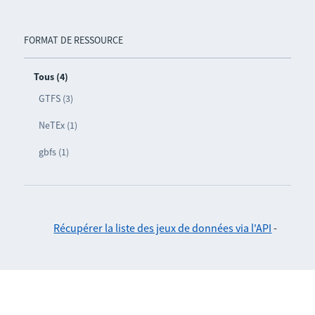
FORMAT DE RESSOURCE
Tous (4)
GTFS (3)
NeTEx (1)
gbfs (1)
Récupérer la liste des jeux de données via l'API
-