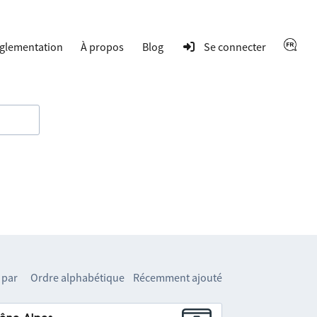
glementation
À propos
Blog
Se connecter
 par
Ordre alphabétique
Récemment ajouté