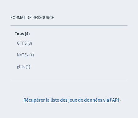
FORMAT DE RESSOURCE
Tous (4)
GTFS (3)
NeTEx (1)
gbfs (1)
Récupérer la liste des jeux de données via l'API
-