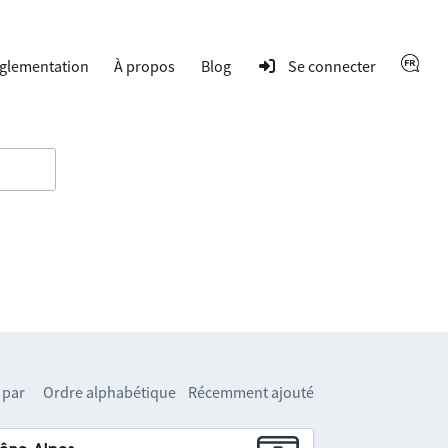
glementation
À propos
Blog
Se connecter
 par
Ordre alphabétique
Récemment ajouté