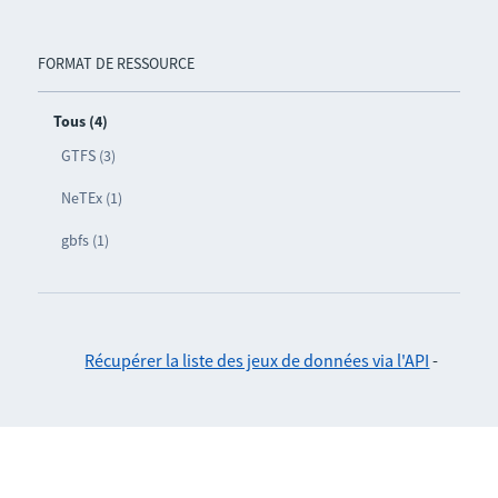
FORMAT DE RESSOURCE
Tous (4)
GTFS (3)
NeTEx (1)
gbfs (1)
Récupérer la liste des jeux de données via l'API
-