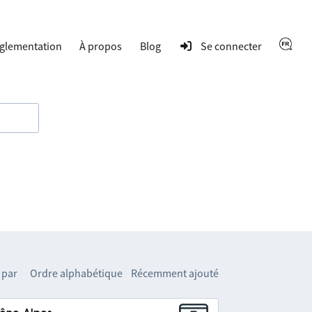
glementation
À propos
Blog
Se connecter
 par
Ordre alphabétique
Récemment ajouté