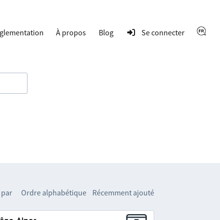
glementation
À propos
Blog
Se connecter
 par
Ordre alphabétique
Récemment ajouté