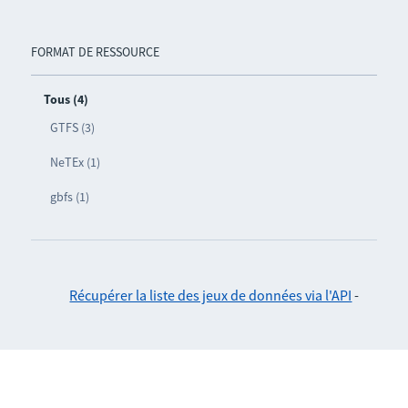
FORMAT DE RESSOURCE
Tous (4)
GTFS (3)
NeTEx (1)
gbfs (1)
Récupérer la liste des jeux de données via l'API
-