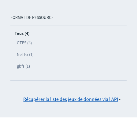
FORMAT DE RESSOURCE
Tous (4)
GTFS (3)
NeTEx (1)
gbfs (1)
Récupérer la liste des jeux de données via l'API
-