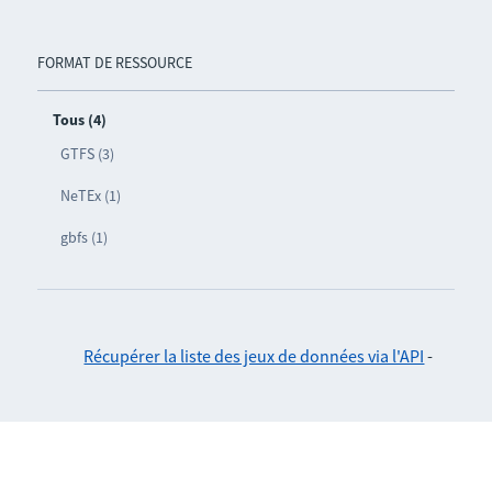
FORMAT DE RESSOURCE
Tous (4)
GTFS (3)
NeTEx (1)
gbfs (1)
Récupérer la liste des jeux de données via l'API
-