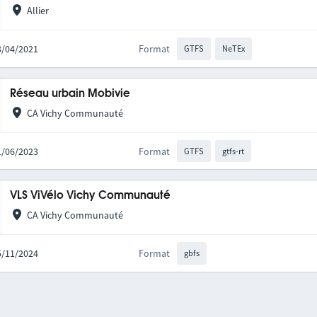
Allier
23/04/2021
Format
GTFS
NeTEx
Réseau urbain Mobivie
CA Vichy Communauté
01/06/2023
Format
GTFS
gtfs-rt
VLS ViVélo Vichy Communauté
CA Vichy Communauté
15/11/2024
Format
gbfs