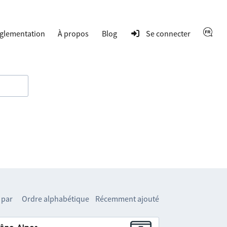
glementation
À propos
Blog
Se connecter
 par
Ordre alphabétique
Récemment ajouté