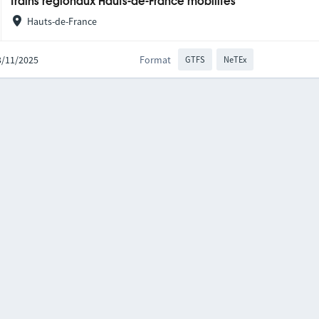
Trains régionaux Hauts-de-France mobilités
Hauts-de-France
03/11/2025
Format
GTFS
NeTEx