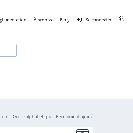
glementation
À propos
Blog
Se connecter
 par
Ordre alphabétique
Récemment ajouté