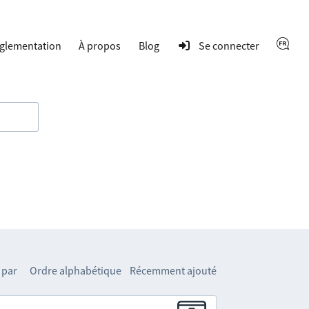
glementation
À propos
Blog
Se connecter
 par
Ordre alphabétique
Récemment ajouté