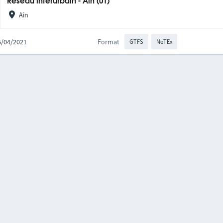
Réseau interurbain - Ain (01)
Ain
15/04/2021
Format
GTFS
NeTEx