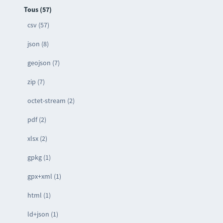
Tous (57)
csv (57)
json (8)
geojson (7)
zip (7)
octet-stream (2)
pdf (2)
xlsx (2)
gpkg (1)
gpx+xml (1)
html (1)
ld+json (1)