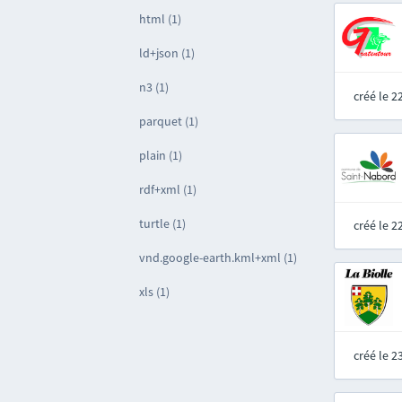
html (1)
ld+json (1)
n3 (1)
créé le 
parquet (1)
plain (1)
rdf+xml (1)
turtle (1)
créé le 
vnd.google-earth.kml+xml (1)
xls (1)
créé le 