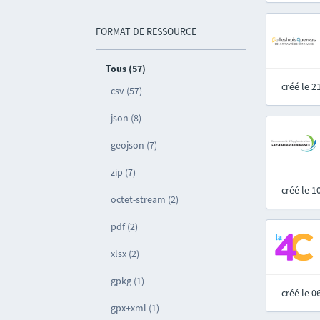
FORMAT DE RESSOURCE
Tous (57)
créé le 
csv (57)
json (8)
geojson (7)
zip (7)
créé le 
octet-stream (2)
pdf (2)
xlsx (2)
gpkg (1)
créé le 
gpx+xml (1)