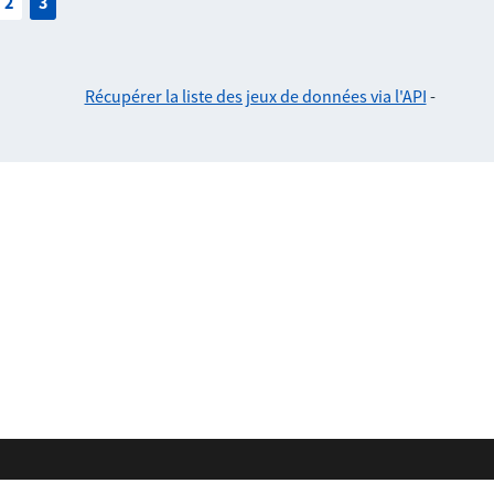
2
3
Récupérer la liste des jeux de données via l'API
-