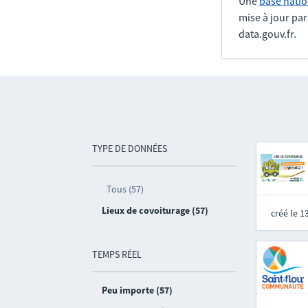
Une
base natio
mise à jour pa
data.gouv.fr.
TYPE DE DONNÉES
Tous (57)
Lieux de covoiturage (57)
créé le 
TEMPS RÉEL
Peu importe (57)