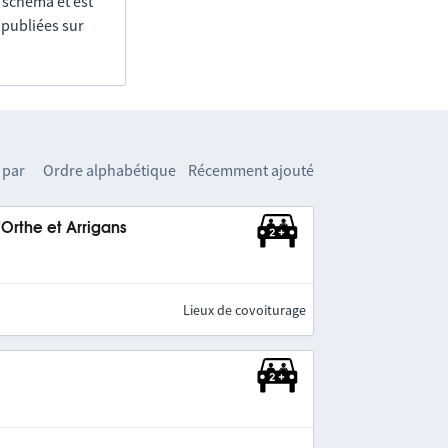
e schéma et est
 publiées sur
 par
Ordre alphabétique
Récemment ajouté
rthe et Arrigans
Lieux de covoiturage