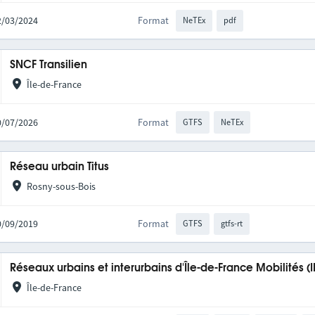
12/03/2024
Format
NeTEx
pdf
SNCF Transilien
Île-de-France
10/07/2026
Format
GTFS
NeTEx
Réseau urbain Titus
Rosny-sous-Bois
20/09/2019
Format
GTFS
gtfs-rt
Réseaux urbains et interurbains d'Île-de-France Mobilités (
Île-de-France