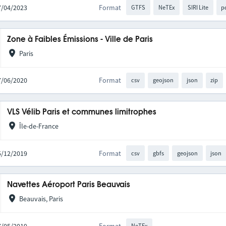
27/04/2023
Format
GTFS
NeTEx
SIRI Lite
p
Zone à Faibles Émissions - Ville de Paris
Paris
17/06/2020
Format
csv
geojson
json
zip
VLS Vélib Paris et communes limitrophes
Île-de-France
05/12/2019
Format
csv
gbfs
geojson
json
Navettes Aéroport Paris Beauvais
Beauvais, Paris
NeTEx