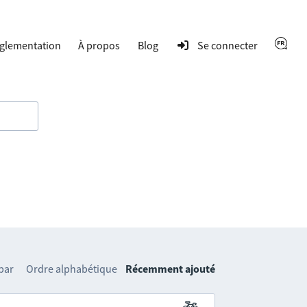
glementation
À propos
Blog
Se connecter
 par
Ordre alphabétique
Récemment ajouté