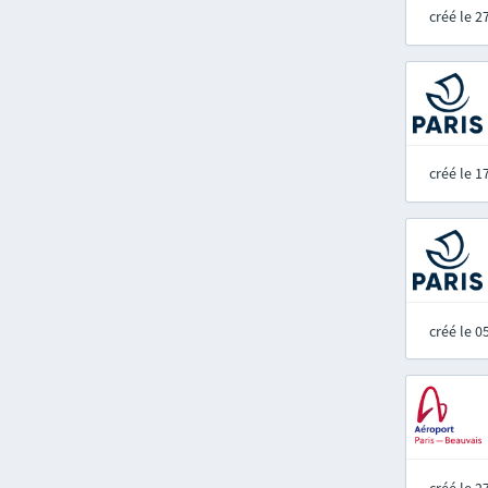
créé le 
créé le 
créé le 